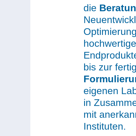
die
Beratu
Neu­ent­wick
Optimierun
hochwertige
Endprodukt
bis zur ferti
Formulier
eigenen La
in Zusamme
mit anerkan
Instituten.